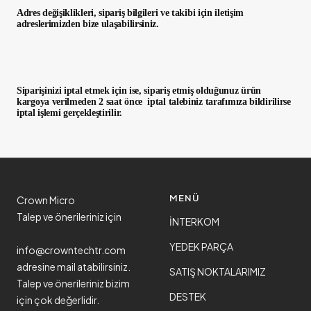
Adres değişiklikleri, sipariş bilgileri ve takibi için iletişim
adreslerimizden bize ulaşabilirsiniz.
Siparişinizi iptal etmek için ise, sipariş etmiş olduğunuz ürün
kargoya verilmeden 2 saat önce iptal talebiniz tarafımıza bildirilirse
iptal işlemi gerçekleştirilir.
MENÜ
Crown Micro
Talep ve önerileriniz için
İNTERKOM
YEDEK PARÇA
info@crowntechtr.com
adresine mail atabilirsiniz.
SATIŞ NOKTALARIMIZ
Talep ve önerileriniz bizim
DESTEK
için çok değerlidir.