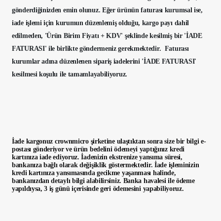
gönderdiğinizden emin olunuz. Eğer ürünün faturası kurumsal ise,
iade işlemi için kurumun düzenlemiş olduğu, kargo payı dahil
edilmeden, 'Ürün Birim Fiyatı + KDV' şeklinde kesilmiş bir 'İADE
FATURASI' ile birlikte göndermeniz gerekmektedir. Faturası
kurumlar adına düzenlenen sipariş iadelerini 'İADE FATURASI'
kesilmesi koşulu ile tamamlayabiliyoruz.
İade kargonuz
crownmicro şirketine
ulaştıktan sonra size bir bilgi e-
postası gönderiyor ve ürün bedelini ödemeyi yaptığınız kredi
kartınıza iade ediyoruz. İadenizin ekstrenize yansıma süresi,
bankanıza bağlı olarak değişiklik göstermektedir. İade işleminizin
kredi kartınıza yansımasında gecikme yaşanması halinde,
bankanızdan detaylı bilgi alabilirsiniz. Banka havalesi ile ödeme
yapıldıysa, 3 iş günü içerisinde geri ödemesini yapabiliyoruz.