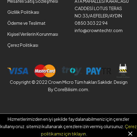
Mesafeli Satış Sözleşmesi
ATA MAHALLESİ KARACASU
CADDESİ LOTUS TERAS
Gizlilik Politikası
NO:33/A EFELER/AYDIN
Ödeme ve Teslimat
0850 303 22 94
info@crowntechtr.com
Kişisel Verilerin Korunması
Çerez Politikası
Copyright © 2022 Crown Micro Tüm hakları Saklıdır. Design
By
CoreBilisim.com.
Hizmetlerimizden en iyi şekilde faydalanabilmeniz için çerezler
kullanıyoruz. sitemizi kullanarak çerezlere izin vermiş olursunuz.
Çerez
politikamız için tıklayın.