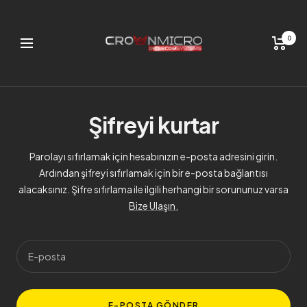
0
Navigation
Şifreyi kurtar
Parolayı sıfırlamak için hesabınızın e-posta adresini girin.
Ardından şifreyi sıfırlamak için bir e-posta bağlantısı
alacaksınız. Şifre sıfırlama ile ilgili herhangi bir sorununuz varsa
Bize Ulaşın.
E-posta
E-POSTA GÖNDER