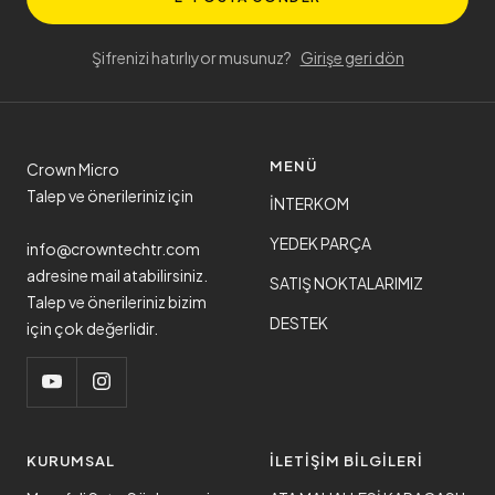
Şifrenizi hatırlıyor musunuz?
Girişe geri dön
MENÜ
Crown Micro
Talep ve önerileriniz için
İNTERKOM
YEDEK PARÇA
info@crowntechtr.com
adresine mail atabilirsiniz.
SATIŞ NOKTALARIMIZ
Talep ve önerileriniz bizim
DESTEK
için çok değerlidir.
KURUMSAL
İLETİŞİM BİLGİLERİ