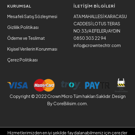
KURUMSAL
İLETİŞİM BİLGİLERİ
Mesafeli Satış Sözleşmesi
ATA MAHALLESİ KARACASU
CADDESİ LOTUS TERAS
Gizlilik Politikası
NO:33/A EFELER/AYDIN
Ödeme ve Teslimat
0850 303 22 94
info@crowntechtr.com
Kişisel Verilerin Korunması
Çerez Politikası
Copyright © 2022 Crown Micro Tüm hakları Saklıdır. Design
By
CoreBilisim.com.
Hizmetlerimizden en iyi şekilde faydalanabilmeniz için çerezler