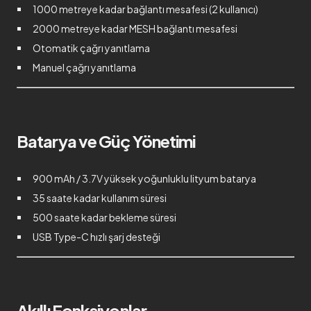
1000 metreye kadar bağlantı mesafesi (2 kullanıcı)
2000 metreye kadar MESH bağlantı mesafesi
Otomatik çağrı yanıtlama
Manuel çağrı yanıtlama
Batarya ve Güç Yönetimi
900 mAh / 3.7V yüksek yoğunluklu lityum batarya
35 saate kadar kullanım süresi
500 saate kadar bekleme süresi
USB Type-C hızlı şarj desteği
Akıllı Fonksiyonlar