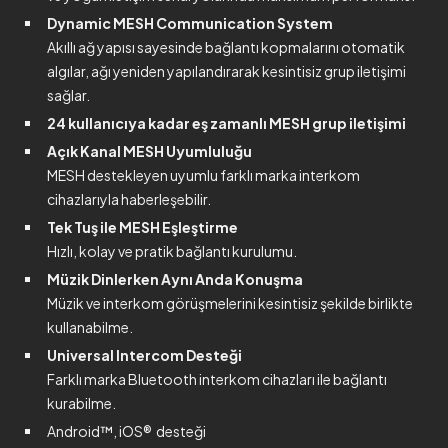
Dynamic MESH Communication System
Akıllı ağ yapısı sayesinde bağlantı kopmalarını otomatik
algılar, ağı yeniden yapılandırarak kesintisiz grup iletişimi
sağlar.
24 kullanıcıya kadar eş zamanlı MESH grup iletişimi
Açık Kanal MESH Uyumluluğu
MESH destekleyen uyumlu farklı marka interkom
cihazlarıyla haberleşebilir.
Tek Tuş ile MESH Eşleştirme
Hızlı, kolay ve pratik bağlantı kurulumu.
Müzik Dinlerken Aynı Anda Konuşma
Müzik ve interkom görüşmelerini kesintisiz şekilde birlikte
kullanabilme.
Universal Intercom Desteği
Farklı marka Bluetooth interkom cihazları ile bağlantı
kurabilme.
Android™, iOS® desteği