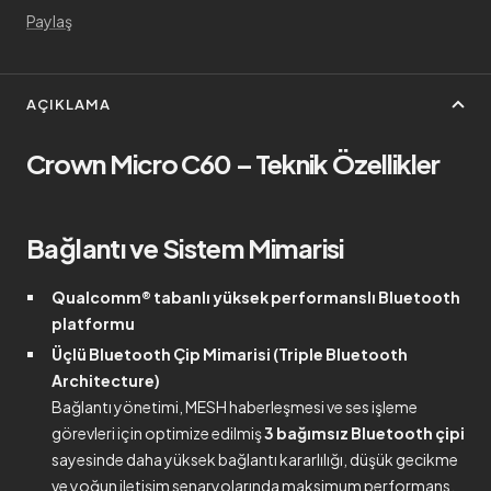
Paylaş
AÇIKLAMA
Crown Micro C60 – Teknik Özellikler
Bağlantı ve Sistem Mimarisi
Qualcomm® tabanlı yüksek performanslı Bluetooth
platformu
Üçlü Bluetooth Çip Mimarisi (Triple Bluetooth
Architecture)
Bağlantı yönetimi, MESH haberleşmesi ve ses işleme
görevleri için optimize edilmiş
3 bağımsız Bluetooth çipi
sayesinde daha yüksek bağlantı kararlılığı, düşük gecikme
ve yoğun iletişim senaryolarında maksimum performans.