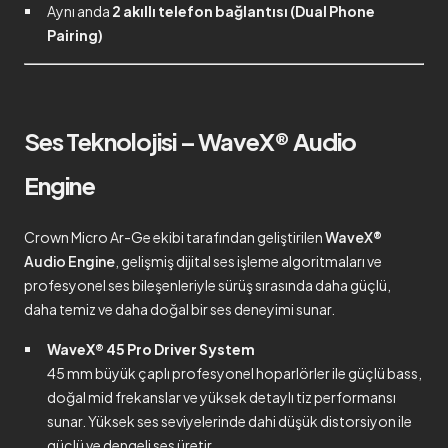
Aynı anda
2 akıllı telefon bağlantısı (Dual Phone
Pairing)
Ses Teknolojisi – WaveX® Audio
Engine
Crown Micro Ar-Ge ekibi tarafından geliştirilen
WaveX®
Audio Engine
, gelişmiş dijital ses işleme algoritmaları ve
profesyonel ses bileşenleriyle sürüş sırasında daha güçlü,
daha temiz ve daha doğal bir ses deneyimi sunar.
WaveX® 45 Pro Driver System
45 mm büyük çaplı profesyonel hoparlörler ile güçlü bass,
doğal mid frekanslar ve yüksek detaylı tiz performansı
sunar. Yüksek ses seviyelerinde dahi düşük distorsiyon ile
güçlü ve dengeli ses üretir.