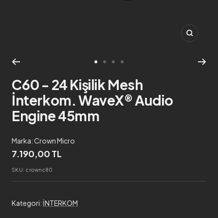
Zoom
Go
Go
Go
Go
to
to
to
to
C60 - 24 Kişilik Mesh
slide
slide
slide
slide
İnterkom. WaveX® Audio
1
2
3
4
Engine 45mm
Marka: Crown Micro
7.190,00
TL
SKU:
crownc80
Kategori:
İNTERKOM