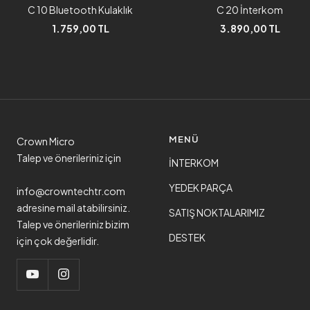
C 10 Bluetooth Kulaklık
C 20 İnterkom
1.759,00 TL
3.890,00 TL
MENÜ
Crown Micro
Talep ve önerileriniz için
İNTERKOM
YEDEK PARÇA
info@crowntechtr.com
adresine mail atabilirsiniz.
SATIŞ NOKTALARIMIZ
Talep ve önerileriniz bizim
DESTEK
için çok değerlidir.